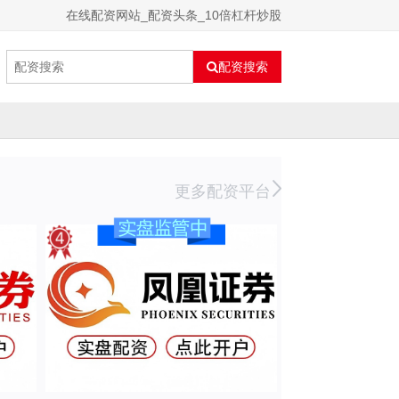
在线配资网站_配资头条_10倍杠杆炒股
配资搜索
更多配资平台