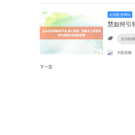
在线配资网站
慧如何引
合法的
A股策略
下一页