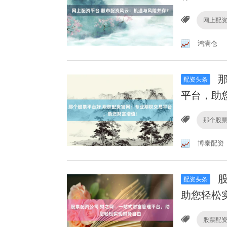
网上配
鸿满仓
那
配资头条
平台，助
那个股
博泰配资
股
配资头条
助您轻松
股票配