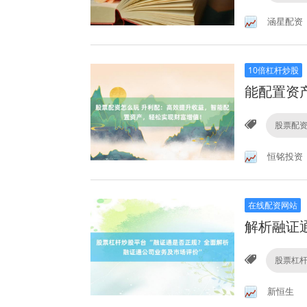
涵星配资
10倍杠杆炒股
能配置资
股票配
恒铭投资
在线配资网站
解析融证
股票杠
新恒生