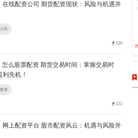
在线配资公司 期货配资现状：风险与机遇并
资公司
120
3
怎么股票配资 期货交易时间：掌握交易时
盈利先机！
票配资
122
网上配资平台 股市配资风云：机遇与风险并