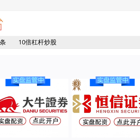
条
10倍杠杆炒股