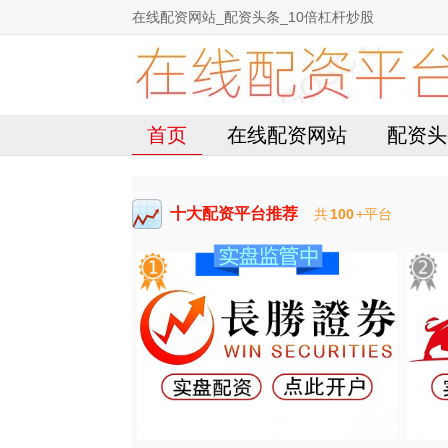
在线配资网站_配资头条_10倍杠杆炒股
首页
在线配资网站
配资头
十大配资平台推荐
共
100
+平台