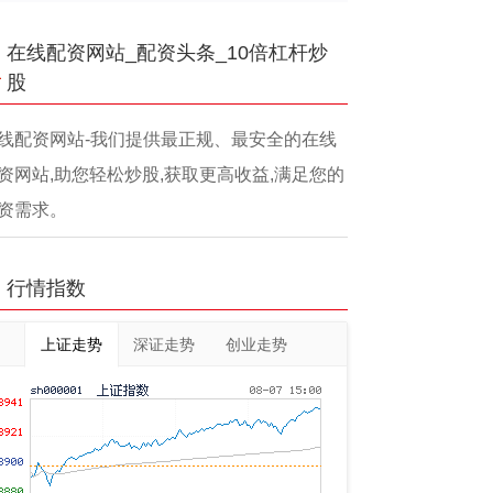
在线配资网站_配资头条_10倍杠杆炒
股
线配资网站-我们提供最正规、最安全的在线
资网站,助您轻松炒股,获取更高收益,满足您的
资需求。
行情指数
上证走势
深证走势
创业走势