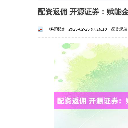
配资返佣 开源证券：赋能
配资返佣
涵星配资
2025-02-25 07:16:18