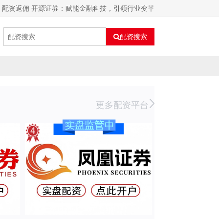
配资返佣 开源证券：赋能金融科技，引领行业变革
配资搜索
更多配资平台