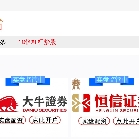
条
10倍杠杆炒股