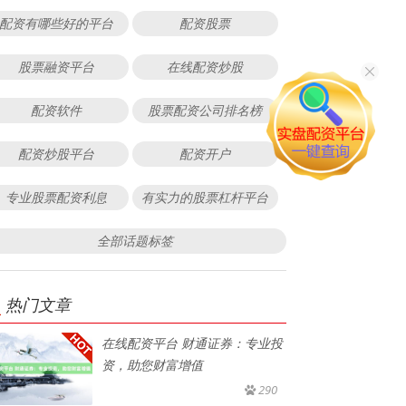
配资有哪些好的平台
配资股票
股票融资平台
在线配资炒股
配资软件
股票配资公司排名榜
配资炒股平台
配资开户
专业股票配资利息
有实力的股票杠杆平台
全部话题标签
热门文章
在线配资平台 财通证券：专业投
资，助您财富增值
290