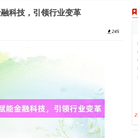
金融科技，引领行业变革
245
2