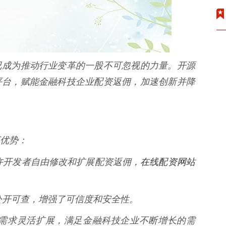
已成为推动行业变革的一股不可忽视的力量。开源
平台，赋能金融科技企业配资返佣，加速创新并降
优势：
在线配资网站
，允许开发者自由修改和扩展配资返佣，
算法公开可查，增强了可信度和安全性。
业务需求灵活扩展，满足金融科技企业不断增长的需