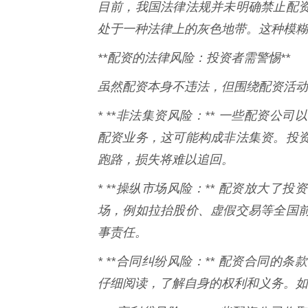
目前，我国法律法规并未明确禁止配
处于一种法律上的灰色地带。这种模糊
**配资的法律风险：投资者需警惕**
虽然配资本身不违法，但围绕配资活动
* **非法集资风险：** 一些配资
配资业务，这可能构成非法集资。投
跑路，损失将难以追回。
* **操纵市场风险：** 配资放大
场，例如拉抬股价、虚假交易等全国
事责任。
* **合同纠纷风险：** 配资合同
仔细阅读，了解自身的权利和义务。如