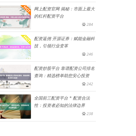
网上配资官网 揭秘：市面上最大
的杠杆配资平台
284
配资返佣 开源证券：赋能金融科
技，引领行业变革
246
配资炒股平台 靠谱配资公司排名
查询：精选榜单助您安心投资
242
全国前三配资平台 * 配资合法
性：投资者必知的法律边界
238