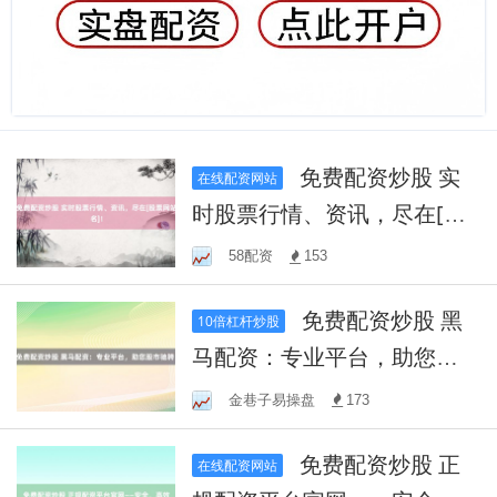
免费配资炒股 实
在线配资网站
时股票行情、资讯，尽在[股
票网站名]！
58配资
153
免费配资炒股 黑
10倍杠杆炒股
马配资：专业平台，助您股
市驰骋！
金巷子易操盘
173
免费配资炒股 正
在线配资网站