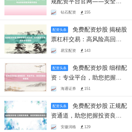
规配资平台官网——安全、
高效、专业的投资配资服务
钻石配资
155
首选
免费配资炒股 揭秘股
配资头条
票杠杆交易：高风险高回
报，投资者需谨慎！
易宝配资
143
免费配资炒股 细楷配
配资头条
资：专业平台，助您把握投
资良机
海通证券
151
免费配资炒股 正规配
配资头条
资通道，助您把握投资良
机！
安徽润格
129