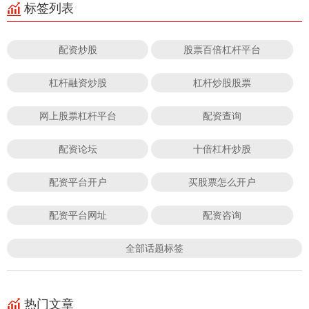
标签列表
配资炒股
股票百倍杠杆平台
杠杆融资炒股
杠杆炒股股票
网上股票杠杆平台
配资查询
配资论坛
十倍杠杆炒股
配资平台开户
买股票怎么开户
配资平台网址
配资咨询
全部话题标签
热门文章