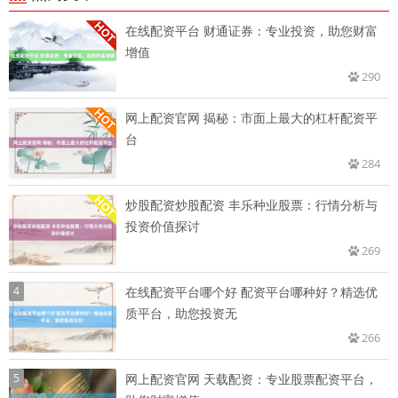
在线配资平台 财通证券：专业投资，助您财富
增值
290
网上配资官网 揭秘：市面上最大的杠杆配资平
台
284
炒股配资炒股配资 丰乐种业股票：行情分析与
投资价值探讨
269
4
在线配资平台哪个好 配资平台哪种好？精选优
质平台，助您投资无
266
5
网上配资官网 天载配资：专业股票配资平台，