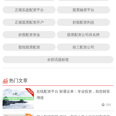
正规实盘配资平台
股票融资平台
正规股票配资开户
炒股配资利息
炒股配资资金
股票配资公司排名榜
股指股票配资
前三配资公司
全部话题标签
热门文章
在线配资平台 财通证券：专业投资，助您财富
增值
290