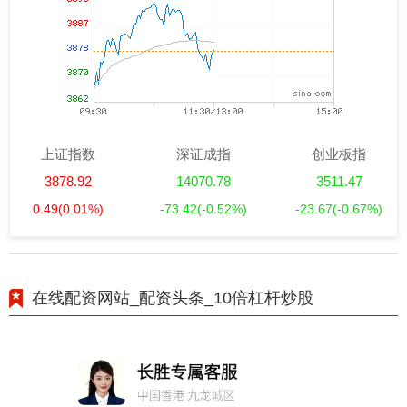
上证指数
深证成指
创业板指
3878.92
14070.78
3511.47
0.49
(0.01%)
-73.42
(-0.52%)
-23.67
(-0.67%)
在线配资网站_配资头条_10倍杠杆炒股