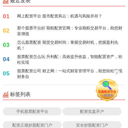
最近发表
01
网上配资平台 股市配资风云：机遇与风险并存？
那个股票平台好 期权配资官网：专业期权交易平台，助您财
02
富增值
怎么股票配资 期货交易时间：掌握交易时机，把握盈利先
03
机！
股票配资怎么玩 升利配：高效提升收益，智能配置资产，轻
04
松实现
股票配资公司 财之网：一站式财富管理平台，助您轻松实现
05
财务自
标签列表
手机股票配资平台
配资实盘开户
配资正规炒股配资门户
安全炒股配资门户