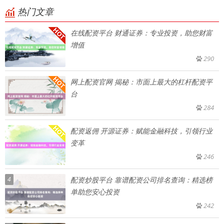
热门文章
在线配资平台 财通证券：专业投资，助您财富
增值
290
网上配资官网 揭秘：市面上最大的杠杆配资平
台
284
配资返佣 开源证券：赋能金融科技，引领行业
变革
246
4
配资炒股平台 靠谱配资公司排名查询：精选榜
单助您安心投资
242