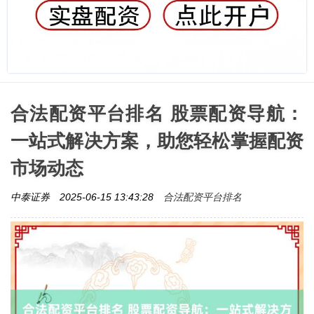
合法配资平台排名 股票配资导航：
一站式解决方案，助您轻松掌握配资
市场动态
合法配资平台排名
中泰证券
2025-06-15 13:43:28