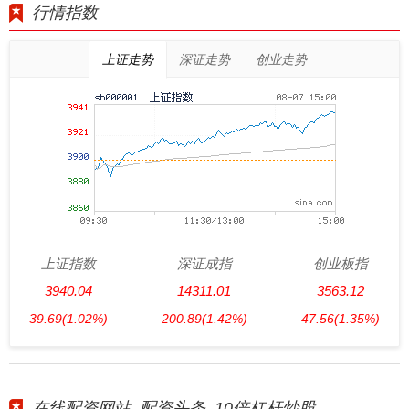
行情指数
上证走势
深证走势
创业走势
上证指数
深证成指
创业板指
3940.04
14311.01
3563.12
39.69
(1.02%)
200.89
(1.42%)
47.56
(1.35%)
在线配资网站_配资头条_10倍杠杆炒股