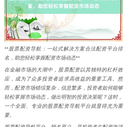
**股票配资导航：一站式解决方案合法配资平台排
名，助您轻松掌握配资市场动态**
在金融市场的大潮中，股票配资以其独特的杠杆效
应，成为了众多投资者追求高收益的重要工具。然
而，配资市场错综复杂，信息繁多，投资者如何能够
轻松掌握市场动态，做出明智的投资决策呢？这时，
一个全面、专业的股票配资导航平台就显得尤为重
要。