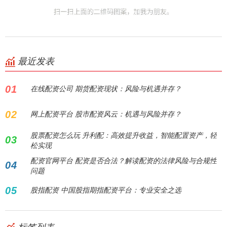
最近发表
01
在线配资公司 期货配资现状：风险与机遇并存？
02
网上配资平台 股市配资风云：机遇与风险并存？
股票配资怎么玩 升利配：高效提升收益，智能配置资产，轻
03
松实现
配资官网平台 配资是否合法？解读配资的法律风险与合规性
04
问题
05
股指配资 中国股指期指配资平台：专业安全之选