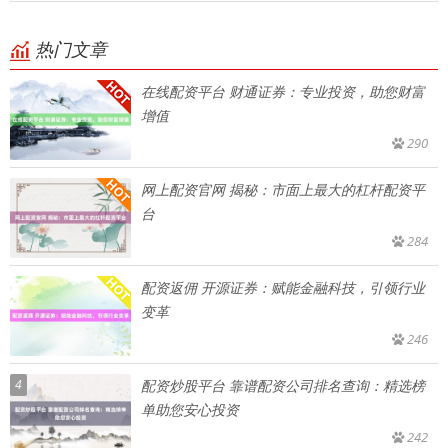
热门文章
在线配资平台 财通证券：专业投资，助您财富
增值
290
网上配资官网 揭秘：市面上最大的杠杆配资平
台
284
配资返佣 开源证券：赋能金融科技，引领行业
变革
246
4
配资炒股平台 靠谱配资公司排名查询：精选榜
单助您安心投资
242